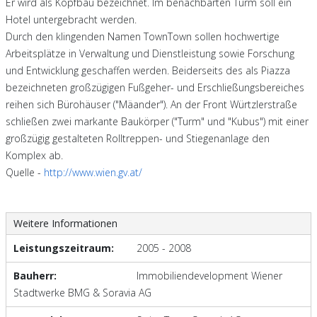
Er wird als Kopfbau bezeichnet. Im benachbarten Turm soll ein
Hotel untergebracht werden.
Durch den klingenden Namen TownTown sollen hochwertige
Arbeitsplätze in Verwaltung und Dienstleistung sowie Forschung
und Entwicklung geschaffen werden. Beiderseits des als Piazza
bezeichneten großzügigen Fußgeher- und Erschließungsbereiches
reihen sich Bürohäuser ("Mäander"). An der Front Würtzlerstraße
schließen zwei markante Baukörper ("Turm" und "Kubus") mit einer
großzügig gestalteten Rolltreppen- und Stiegenanlage den
Komplex ab.
Quelle -
http://www.wien.gv.at/
Weitere Informationen
Leistungszeitraum:
2005 - 2008
Bauherr:
Immobiliendevelopment Wiener
Stadtwerke BMG & Soravia AG