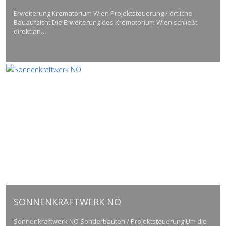
Erweiterung Krematorium Wien Projektsteuerung / örtliche
Bauaufsicht Die Erweiterung des Krematorium Wien schließt
direkt an…
SONNENKRAFTWERK NÖ
Sonnenkraftwerk NÖ Sonderbauten / Projektsteuerung Um die