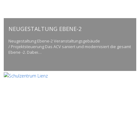
NEUGESTALTUNG EBENE-2
Neugestaltung Ebene-2 Veranstaltungsgebäude
/ Projektsteuerung Das ACV saniert und modernisiert die gesamt
Ebene -2. Dabei…