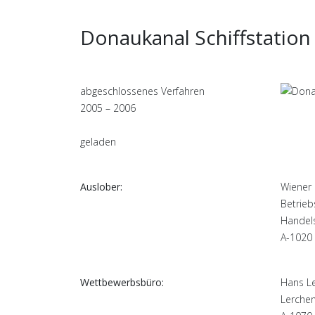
Donaukanal Schiffstation
abgeschlossenes Verfahren
2005 – 2006
geladen
Auslober:
Wiener
Betrie
Handel
A-1020
Wettbewerbsbüro:
Hans L
Lerchen