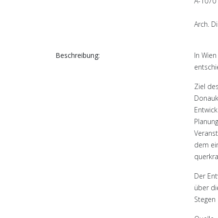
A-1070
Arch. D
Beschreibung:
In Wien
entschi
Ziel de
Donauka
Entwick
Planung
Veranst
dem ein
querkraf
Der Ent
über di
Stegen 