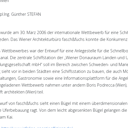
 Wien
ipl.Ing. Günther STEFAN
 wurde am 30. März 2006 der internationale Wettbewerb für eine Sch
eden. Das Wiener Architekturbüro fasch&fuchs konnte die Konkurrenz 
s Wettbewerbes war der Entwurf für eine Anlegestelle für die Schnell
nal. Die zentrale Schiffstation der „Wiener Donauraum Länden und U
lungsgesellschaft mbH“ soll im Bereich zwischen Schweden- und Marie
 sieht vor in beiden Städten eine Schiffsstation zu bauen, die auch Mö
altungen, Gastronomie sowie eine Informationsplattform für die Angeb
geladenen Wettbewerb nahmen unter andern Boris Podrecca (Wien), 
t architekten (Wien) teil.
wurf von fasch&fuchs sieht einen Bügel mit einem überdimensionalen 
e Uferbebauung ragt. Von dem leicht abgesenkten Bügel gelangen die
am Kai.