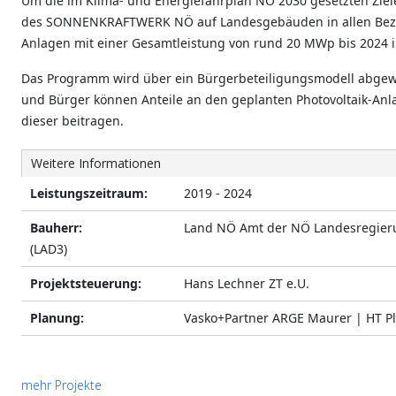
Um die im Klima- und Energiefahrplan NÖ 2030 gesetzten Zie
des SONNENKRAFTWERK NÖ auf Landesgebäuden in allen Bezir
Anlagen mit einer Gesamtleistung von rund 20 MWp bis 2024 in
Das Programm wird über ein Bürgerbeteiligungsmodell abgewic
und Bürger können Anteile an den geplanten Photovoltaik-An
dieser beitragen.
Weitere Informationen
Leistungszeitraum:
2019 - 2024
Bauherr:
Land NÖ Amt der NÖ Landesregier
(LAD3)
Projektsteuerung:
Hans Lechner ZT e.U.
Planung:
Vasko+Partner ARGE Maurer | HT Pl
mehr Projekte